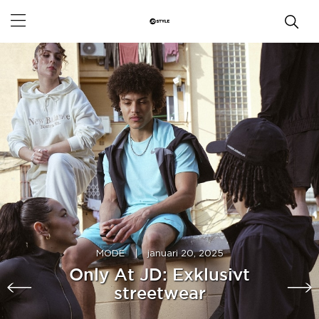
MODE
|
januari 20, 2025
Only At JD: Exklusivt
streetwear