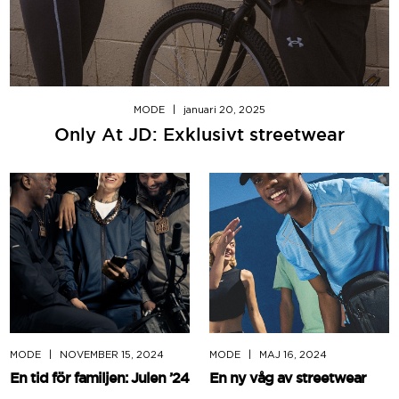
MODE
|
januari 20, 2025
Only At JD: Exklusivt streetwear
MODE
|
NOVEMBER 15, 2024
MODE
|
MAJ 16, 2024
En tid för familjen: Julen ’24
En ny våg av streetwear