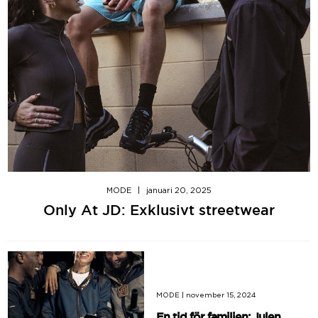
MODE
|
januari 20, 2025
Only At JD: Exklusivt streetwear
MODE
|
november 15, 2024
En tid för familjen: Julen