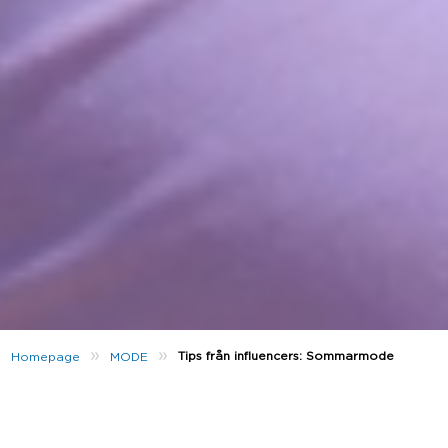
»
»
Tips från influencers: Sommarmode
Homepage
MODE
Sommar, sommar och sol! Det är verkligen något vi
har sett mycket av i Sverige detta år. Med
sommaren kommer ju dessutom de allra snyggaste