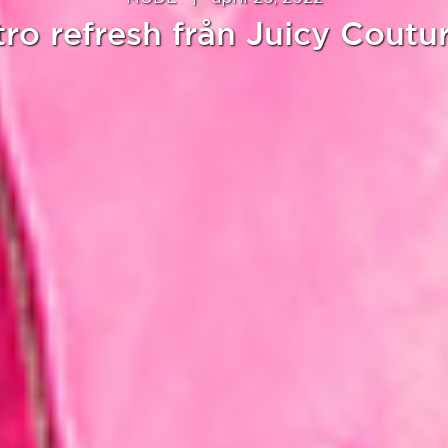
ro refresh från Juicy Coutu